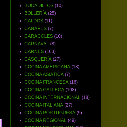
BOCADILLOS
(10)
BOLLERÍA
(25)
CALDOS
(11)
CANAPÉS
(7)
CARACOLES
(10)
CARNAVAL
(8)
CARNES
(163)
CASQUERÍA
(27)
COCINA AMERICANA
(18)
COCINA ASIÁTICA
(7)
COCINA FRANCESA
(16)
COCINA GALLEGA
(108)
COCINA INTERNACIONAL
(18)
COCINA ITALIANA
(27)
COCINA PORTUGUESA
(9)
COCINA REGIONAL
(49)