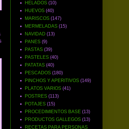
HELADOS
(10)
HUEVOS
(40)
MARISCOS
(147)
MERMELADAS
(15)
s
NAVIDAD
(13)
s
PANES
(9)
PASTAS
(39)
PASTELES
(40)
PATATAS
(40)
PESCADOS
(180)
PINCHOS Y APERITIVOS
(149)
PLATOS VARIOS
(41)
POSTRES
(113)
POTAJES
(15)
PROCEDIMIENTOS BASE
(13)
PRODUCTOS GALLEGOS
(13)
RECETAS PARA PERSONAS