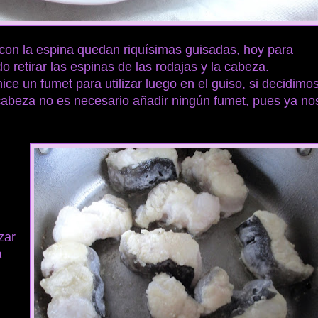
 con la espina quedan riquísimas guisadas, hoy para
 retirar las espinas de las rodajas y la cabeza.
ice un fumet para utilizar luego en el guiso, si decidimo
 cabeza no es necesario añadir ningún fumet, pues ya no
zar
a