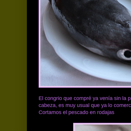
El congrio que compré ya venía sin la p
cabeza, es muy usual que ya lo comerci
Cortamos el pescado en rodajas