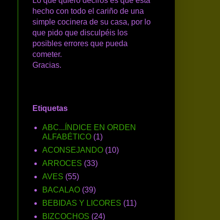
Lo que quiero deciros es que está
hecho con todo el cariño de una
simple cocinera de su casa, por lo
que pido que disculpéis los
posibles errores que pueda
cometer.
Gracias.
Etiquetas
ABC...ÍNDICE EN ORDEN
ALFABÉTICO
(1)
ACONSEJANDO
(10)
ARROCES
(33)
AVES
(55)
BACALAO
(39)
BEBIDAS Y LICORES
(11)
BIZCOCHOS
(24)