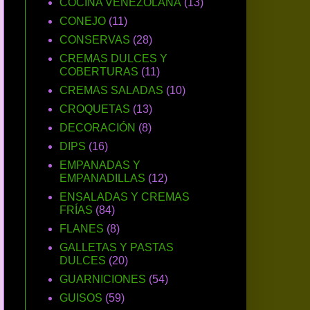
COCINA VENEZOLANA
(13)
CONEJO
(11)
CONSERVAS
(28)
CREMAS DULCES Y
COBERTURAS
(11)
CREMAS SALADAS
(10)
CROQUETAS
(13)
DECORACIÓN
(8)
DIPS
(16)
EMPANADAS Y
EMPANADILLAS
(12)
ENSALADAS Y CREMAS
FRÍAS
(84)
FLANES
(8)
GALLETAS Y PASTAS
DULCES
(20)
GUARNICIONES
(54)
GUISOS
(59)