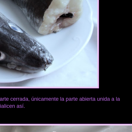
arte cerrada, únicamente la parte abierta unida a la
alicen así.