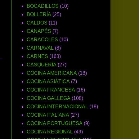
BOCADILLOS
(10)
BOLLERÍA
(25)
CALDOS
(11)
CANAPÉS
(7)
CARACOLES
(10)
CARNAVAL
(8)
CARNES
(163)
CASQUERÍA
(27)
COCINA AMERICANA
(18)
COCINA ASIÁTICA
(7)
COCINA FRANCESA
(16)
COCINA GALLEGA
(108)
COCINA INTERNACIONAL
(18)
COCINA ITALIANA
(27)
COCINA PORTUGUESA
(9)
COCINA REGIONAL
(49)