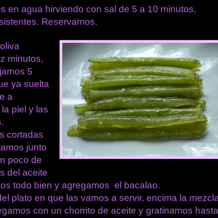
s en agua hirviendo con sal de 5 a 10 minutos,
istentes. Reservamos.
oliva
ez minutos,
ejamos 5
e ya suelta
ue a
a piel y las
.
s cortadas
stamos junto
un poco de
s del aceite
mos todo bien y agregamos
el bacalao.
el plato en que las vamos a servir, encima la mezcl
regamos con un chorrito de aceite y gratinamos hast