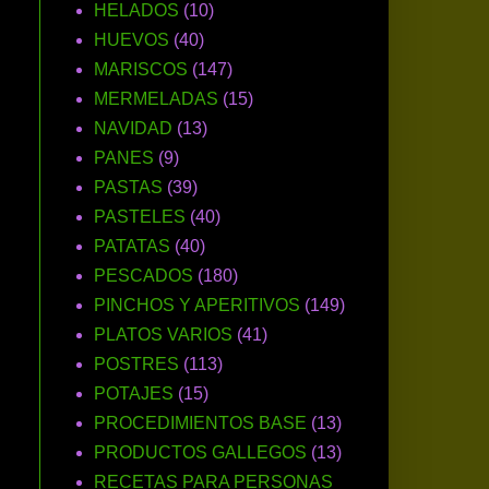
HELADOS
(10)
HUEVOS
(40)
MARISCOS
(147)
MERMELADAS
(15)
NAVIDAD
(13)
PANES
(9)
PASTAS
(39)
PASTELES
(40)
PATATAS
(40)
PESCADOS
(180)
PINCHOS Y APERITIVOS
(149)
PLATOS VARIOS
(41)
POSTRES
(113)
POTAJES
(15)
PROCEDIMIENTOS BASE
(13)
PRODUCTOS GALLEGOS
(13)
RECETAS PARA PERSONAS