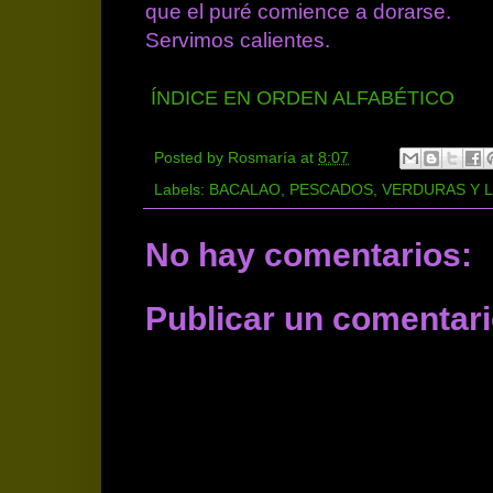
que el puré comience a dorarse.
Servimos calientes.
ÍNDICE EN ORDEN ALFABÉTICO
Posted by
Rosmaría
at
8:07
Labels:
BACALAO
,
PESCADOS
,
VERDURAS Y 
No hay comentarios:
Publicar un comentar