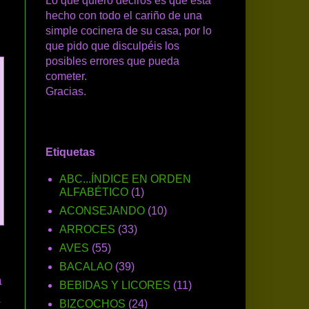
Lo que quiero deciros es que está
hecho con todo el cariño de una
simple cocinera de su casa, por lo
que pido que disculpéis los
posibles errores que pueda
cometer.
Gracias.
Etiquetas
ABC...ÍNDICE EN ORDEN
ALFABÉTICO
(1)
ACONSEJANDO
(10)
ARROCES
(33)
AVES
(55)
BACALAO
(39)
a
BEBIDAS Y LICORES
(11)
a
BIZCOCHOS
(24)