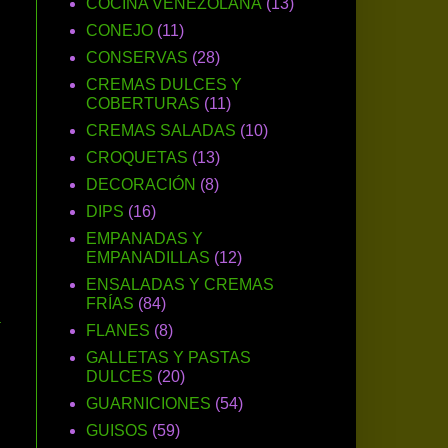
COCINA VENEZOLANA
(13)
CONEJO
(11)
CONSERVAS
(28)
CREMAS DULCES Y
COBERTURAS
(11)
CREMAS SALADAS
(10)
CROQUETAS
(13)
DECORACIÓN
(8)
DIPS
(16)
EMPANADAS Y
EMPANADILLAS
(12)
ENSALADAS Y CREMAS
FRÍAS
(84)
a
FLANES
(8)
GALLETAS Y PASTAS
DULCES
(20)
GUARNICIONES
(54)
GUISOS
(59)